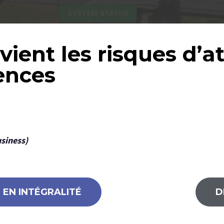
ient les risques d’a
ences
usiness)
E EN INTÉGRALITÉ
D