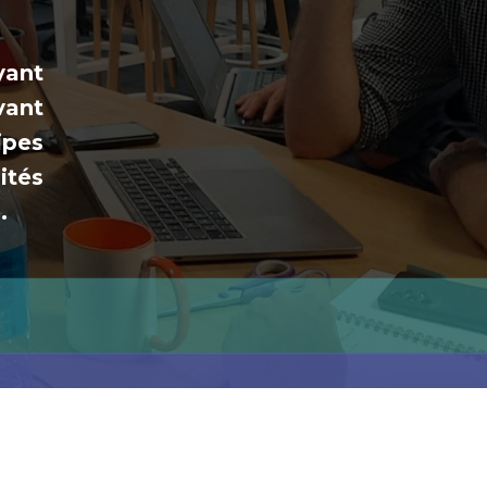
yant
vant
ipes
ités
.