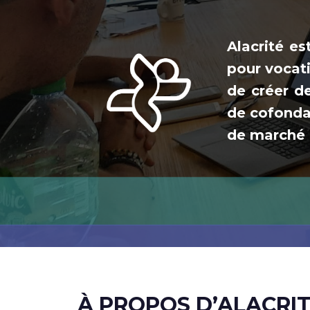
Alacrité e
pour vocat
de créer d
de cofondat
de marché 
À PROPOS D’ALACRI